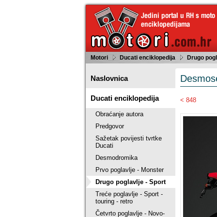
Motori
Ducati enciklopedija
Drugo pogl
Desmose
Naslovnica
Ducati enciklopedija
< 848
Obraćanje autora
Predgovor
Sažetak povijesti tvrtke
Ducati
Desmodromika
Prvo poglavlje - Monster
Drugo poglavlje - Sport
Treće poglavlje - Sport -
touring - retro
Četvrto poglavlje - Novo-