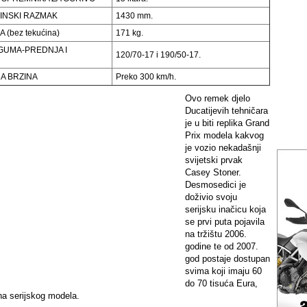
NSKI RAZMAK
1430 mm.
 (bez tekućina)
171 kg.
GUMA-PREDNJA I
120/70-17 i 190/50-17.
A BRZINA
Preko 300 km/h.
Ovo remek djelo
Ducatijevih tehničara
je u biti replika Grand
Prix modela kakvog
je vozio nekadašnji
svijetski prvak
Casey Stoner.
Desmosedici je
doživio svoju
serijsku inačicu koja
se prvi puta pojavila
na tržištu 2006.
godine te od 2007.
god postaje dostupan
svima koji imaju 60
do 70 tisuća Eura,
ena serijskog modela.