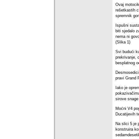
Ovaj motocikl
rešetkastih ci
spremnik gori
Ispušni susta
biti sjedalo
nema ni govo
(Slika 1)
Svi budući k
prekrivanje, 
besplatnog od
Desmosedici 
pravi Grand P
Iako je oprem
pokazivačima 
sirove snage
Moćni V4 pog
Ducatijevih t
Na slici 5 je
konstruira k
sedamdesetih 