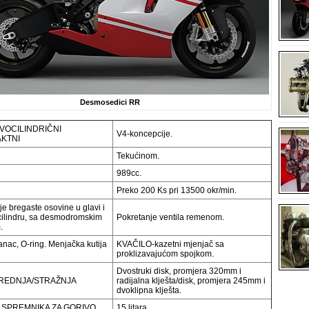
Desmosedici RR
VOCILINDRIČNI
V4-koncepcije.
KTNI
Tekućinom.
989cc.
Preko 200 Ks pri 13500 okr/min.
 bregaste osovine u glavi i
 cilindru, sa desmodromskim
Pokretanje ventila remenom.
.
ac, O-ring. Menjačka kutija
KVAČILO-kazetni mjenjač sa
proklizavajućom spojkom.
Dvostruki disk, promjera 320mm i
REDNJA/STRAŽNJA
radijalna klješta/disk, promjera 245mm i
dvoklipna klješta.
 SPREMNIKA ZA GORIVO
15 litara.