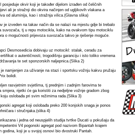
 posjeduje okvir koji je također dijelom izrađen od čeličnih
jevi ali je stražnji dio okvira načinjen od ugljikovih vlakana a
va od aluminija, kao i stražnja vilica.(Glavna slika)
v je izveden na takav način da se nalazi na mjestu gdje bi trebalo
 za suvozača, tj u repu motocikla, kako na ovakvom tipu motociklu
ra o mogućnosti prijevoza suvozača takvo je rješenje moguće.
upci Desmosedicia dobivaju uz motocikl: stalak, ceradu za
certifikat o autentičnosti, trogodišnju garanciju i isto toliko vremena
ržavanja te set sponzorskih naljepnica.(Slika 2)
je namjenjen za uživanje na stazi i sportsku vožnju kakvu pružaju
rix bolidi.
ljen rasvjetnim svjetlima, tj prednjim i zadnjim farovima te
smjera, rijetki će ga koristiti za nedjeljne vožnje gradom zbog
 koju oslobađa pri svim režimima rada.(Slika 3)
onski agregat koji oslobađa preko 200 konjskih snaga je ponos
ehničara i stručnjaka.(slika 4)
 prikazana i jedna od neuspjelih studija tvrtke Ducati u pokušaju da
ompetentni V4 pogonski agregat pod nazivom Bipantah krajem
godina, koji je u svojoj osnovi bio dvostruki Pantah.