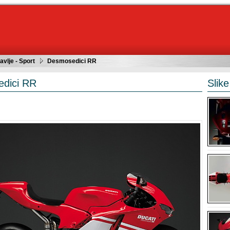
avlje - Sport
Desmosedici RR
dici RR
Slike