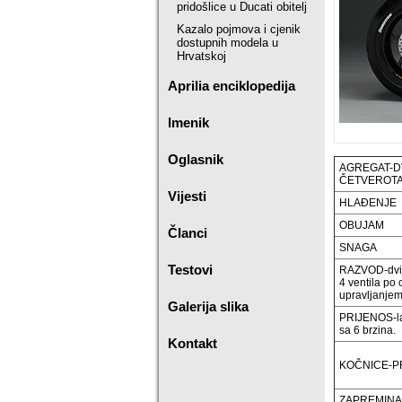
pridošlice u Ducati obitelj
Kazalo pojmova i cjenik
dostupnih modela u
Hrvatskoj
Aprilia enciklopedija
Imenik
Oglasnik
AGREGAT-D
ČETVEROTA
Vijesti
HLAĐENJE
OBUJAM
Članci
SNAGA
Testovi
RAZVOD-dvije
4 ventila po
upravljanjem
Galerija slika
PRIJENOS-lan
sa 6 brzina.
Kontakt
KOČNICE-P
ZAPREMINA