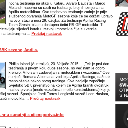
noćna testiranja na stazi u Kataru, Alvaro Bautista i Marco
Melandri naporno su radili na testiranju brojnih izmjena na
Aprilia motociklima. Ovo trodnevno testiranje zadnje je prije
službenog otvaranja MotoGP sezone koje će se održati upravo
na ovoj stazi u noći 29. ožujka. Za testiranje Aprilia Racing
Team Gresini bila su dostupna četiri RS-GP motocikla. Ti
dstavljaju sljedeći korak u razvoju motocikla čije su verzije
 na testiranjima ...
Pročitaj nastavak
BK sezone, Aprilia.
Phillip Island (Australija), 20. Veljače 2015. – „Tek je prvi dan
testiranja u prvom kolu duge sezone, no već nam je dobro
krenulo. Vrlo sam zadovoljan s motociklom i vozačima.“ Ove
su riječi Romana Albesiana, voditelja Aprilia Racinga, sažetak
raspoloženja nakon prvog treninga. Ove nedjelje započinje
Svjetsko SBK prvenstvo na kojem će Aprilia braniti dvostruki
naslov prvaka (među vozačima i među konstruktorima) koji je
ošloj sezoni. Španjolac Jordi Torres i engleski vozač Leon Haslam,
zači motocikla ...
Pročitaj nastavak
hr u suradnji s cijenegoriva.info