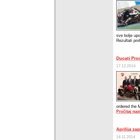
sve bolje up
Rezultati pro
Ducati Pro
17.12.2014
ordered the M
Pročitaj nas
Aprilija za
14.11.2014