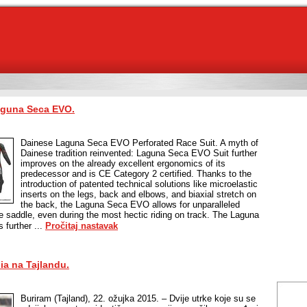
aguna Seca EVO.
Dainese Laguna Seca EVO Perforated Race Suit. A myth of
Dainese tradition reinvented: Laguna Seca EVO Suit further
improves on the already excellent ergonomics of its
predecessor and is CE Category 2 certified. Thanks to the
introduction of patented technical solutions like microelastic
inserts on the legs, back and elbows, and biaxial stretch on
the back, the Laguna Seca EVO allows for unparalleled
he saddle, even during the most hectic riding on track. The Laguna
 further ...
Pročitaj nastavak
ia na Tajlandu.
Buriram (Tajland), 22. ožujka 2015. – Dvije utrke koje su se