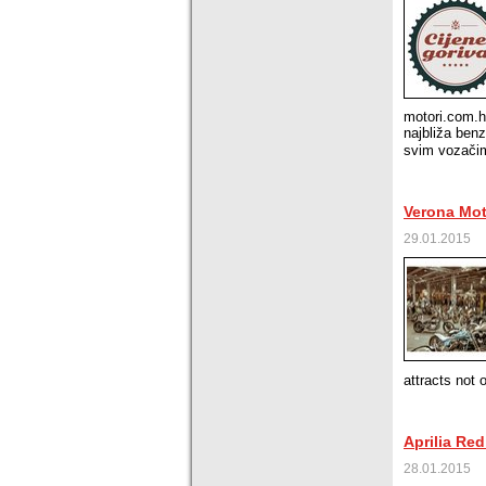
motori.com.h
najbliža benz
svim vozačim
Verona Mot
29.01.2015
attracts not 
Aprilia Re
28.01.2015