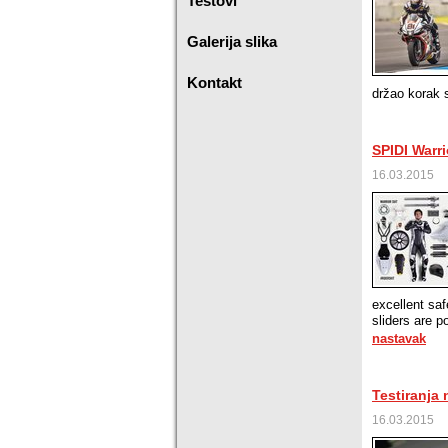
Testovi
Galerija slika
Kontakt
držao korak 
SPIDI Warri
16.03.2015
excellent sa
sliders are p
nastavak
Testiranja 
16.03.2015