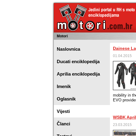
Motori
Dainese L
Naslovnica
01.04.2015
Ducati enciklopedija
Aprilia enciklopedija
Imenik
mobility in t
Oglasnik
EVO provides
Vijesti
WSBK April
Članci
23.03.2015