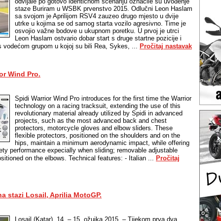
odvijale po gotovo identičnom scenariju označile su uvođenje
staze Buriram u WSBK prvenstvo 2015. Odlučni Leon Haslam
sa svojom je Aprilijom RSV4 zauzeo drugo mjesto u dvije
utrke u kojima se od samog starta vozilo agresivno. Time je
osvojio važne bodove u ukupnom poretku. U prvoj je utrci
Leon Haslam ostvario dobar start s druge startne pozicije i
s vodećom grupom u kojoj su bili Rea, Sykes, ...
Pročitaj nastavak
or Wind Pro.
Spidi Warrior Wind Pro introduces for the first time the Warrior
technology on a racing tracksuit, extending the use of this
revolutionary material already utilized by Spidi in advanced
projects, such as the most advanced back and chest
protectors, motorcycle gloves and elbow sliders. These
flexible protectors, positioned on the shoulders and on the
hips, maintain a minimum aerodynamic impact, while offering
fety performance expecially when sliding; removable adjustable
ositioned on the elbows. Technical features: - Italian ...
Pročitaj
na stazi Losail, Aprilia MotoGP.
Losail (Katar), 14. – 15. ožujka 2015. – Tijekom prva dva