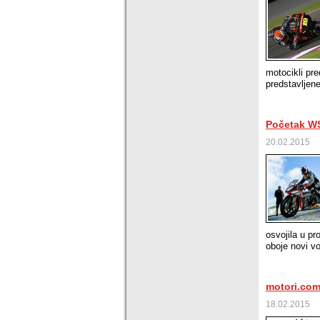
motocikli pre
predstavljene
Početak WS
20.02.2015
osvojila u pr
oboje novi vo
motori.com.
18.02.2015