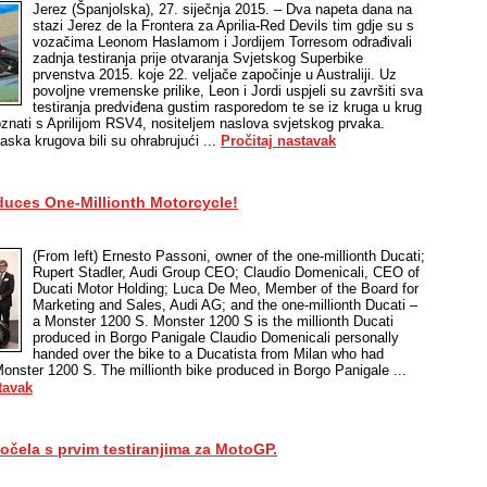
Jerez (Španjolska), 27. siječnja 2015. – Dva napeta dana na
stazi Jerez de la Frontera za Aprilia-Red Devils tim gdje su s
vozačima Leonom Haslamom i Jordijem Torresom odrađivali
zadnja testiranja prije otvaranja Svjetskog Superbike
prvenstva 2015. koje 22. veljače započinje u Australiji. Uz
povoljne vremenske prilike, Leon i Jordi uspjeli su završiti sva
testiranja predviđena gustim rasporedom te se iz kruga u krug
oznati s Aprilijom RSV4, nositeljem naslova svjetskog prvaka.
laska krugova bili su ohrabrujući ...
Pročitaj nastavak
duces One-Millionth Motorcycle!
(From left) Ernesto Passoni, owner of the one-millionth Ducati;
Rupert Stadler, Audi Group CEO; Claudio Domenicali, CEO of
Ducati Motor Holding; Luca De Meo, Member of the Board for
Marketing and Sales, Audi AG; and the one-millionth Ducati –
a Monster 1200 S. Monster 1200 S is the millionth Ducati
produced in Borgo Panigale Claudio Domenicali personally
handed over the bike to a Ducatista from Milan who had
onster 1200 S. The millionth bike produced in Borgo Panigale ...
tavak
počela s prvim testiranjima za MotoGP.