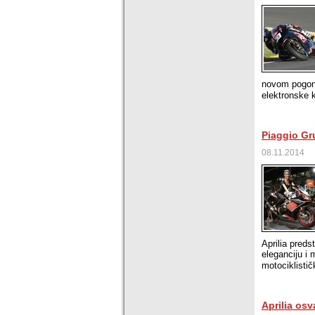
novom pogons
elektronske k
Piaggio Gr
08.11.2014
Aprilia preds
eleganciju i m
motociklistič
Aprilia osv