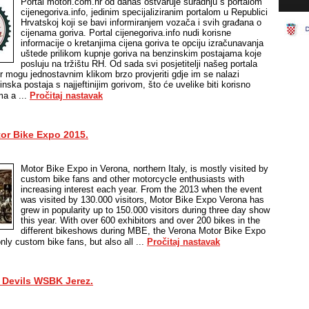
Portal motori.com.hr od danas ostvaruje suradnju s portalom
cijenegoriva.info, jedinim specijaliziranim portalom u Republici
Hrvatskoj koji se bavi informiranjem vozača i svih građana o
cijenama goriva. Portal cijenegoriva.info nudi korisne
informacije o kretanjima cijena goriva te opciju izračunavanja
uštede prilikom kupnje goriva na benzinskim postajama koje
posluju na tržištu RH. Od sada svi posjetitelji našeg portala
r mogu jednostavnim klikom brzo provjeriti gdje im se nalazi
inska postaja s najjeftinijim gorivom, što će uvelike biti korisno
a a ...
Pročitaj nastavak
or Bike Expo 2015.
Motor Bike Expo in Verona, northern Italy, is mostly visited by
custom bike fans and other motorcycle enthusiasts with
increasing interest each year. From the 2013 when the event
was visited by 130.000 visitors, Motor Bike Expo Verona has
grew in popularity up to 150.000 visitors during three day show
this year. With over 600 exhibitors and over 200 bikes in the
different bikeshows during MBE, the Verona Motor Bike Expo
only custom bike fans, but also all ...
Pročitaj nastavak
d Devils WSBK Jerez.