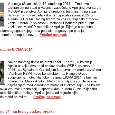
Valencija (Španjolska), 12. studenog 2014. – Trodnevnim
testiranjem na stazi u Valenciji započela je Aprilijina avantura u
MotoGP prvenstvu. Aprilia je krenula s testiranjima na stazi
Ricardo Tormo i okusila kako će izgledati sezona 2015. u
suradnji s Gresini Racing timom za koji će talijanski motocikli
voziti u MotoGP prvenstvu. Melandri i Bautista prvi su put
vozili novi MotoGP motocikl iz Aprilije. Riječ je o potpuno
kom agregatu kojeg treba podesiti, pogotovo po pitanju
ontrole, a potpuno novi ...
Pročitaj nastavak
upa na EICMA 2014.
Nakon napetog finala na stazi Losail u Kataru, u kojem je
Aprilia osvojila dvostruki naslov prvaka WSBK prvenstva
2014., sa Sylvainom Guintolijem kao prvakom među vozačima
i Aprilijom RSV4 među konstruktorima, Piaggio Grupa
sudjeluje na motociklističkom sajmu EICMA 2014. s brojnim
novitetima. Marke Aprilia i Moto Guzzi ključni su izlagači na
najvažnijem međunarodnom motociklističkom sajmu na kojem
tavlja vrhunsku tehnologiju i sportski duh, a Moto Guzzi talijansku
otociklističku tradiciju. Aprilia, jedna od najtrofejnijih
kih marki na svijetu ...
Pročitaj nastavak
aja 54. naslov svjetskog prvaka!