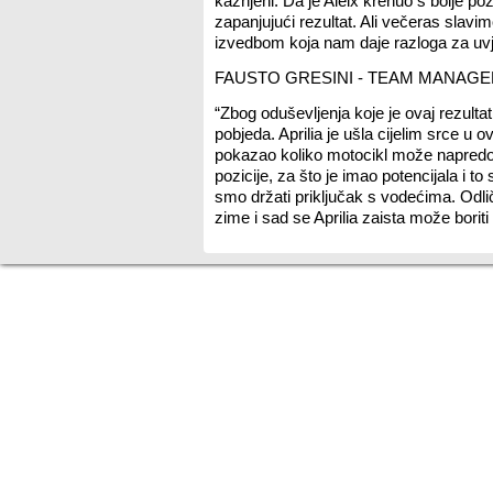
kažnjeni. Da je Aleix krenuo s bolje poz
zapanjujući rezultat. Ali večeras slav
izvedbom koja nam daje razloga za uvj
FAUSTO GRESINI - TEAM MANAGE
“Zbog oduševljenja koje je ovaj rezulta
pobjeda. Aprilia je ušla cijelim srce u ov
pokazao koliko motocikl može napredova
pozicije, za što je imao potencijala i to 
smo držati priključak s vodećima. Odli
zime i sad se Aprilia zaista može boriti 