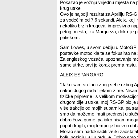
Pokazao je vožnju vrijednu mjesta na po
krug utrke.
Ovo je najbolji rezultat za Apriliju RS-
za vodećim od 7.6 sekundi. Aleix, koji n
nekoliko brzih krugova, impresivno nap
petog mjesta, iza Marqueza, dok nije 
pritiskom.
Sam Lowes, u svom debiju u MotoGP klas
postavke motocikla te se fokusirao na 
Za engleskog vozača, upoznavanje motoc
same utrke, prvi je korak prema rastu.
ALEIX ESPARGARO'
“Jako sam sretan i zbog sebe i zbog Apr
nakon dugog rada tijekom zime. Nisam
fizičke pripreme i s velikom motivacij
drugom dijelu utrke, moj RS-GP bio j
više trakcije od mojih suparnika, pa sa
smo da možemo imati prednost u slučaju
dobro čuva gume, pa iako nisam mogao
poput drugih, moj tempo je bio vrlo dob
Morao sam nadoknaditi veliki zaostatak
bolju poziciju, ali u redu je. Dobro smo 