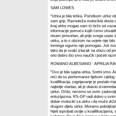
SAM LOWES
“Utrka je bila teška. Početkom utrke ot
sam grip. Ravnoteža motocikla dosta se
kraj utrke mogao sam ići brže od voza
informacije pomoću kojih ćemo shvatiti
nisam presretan, ali prije svega uspio
utrku, a to s obzirom na uvjete nije bi
treninga sigurno nije pomogao. Još mora
tako da je svaki izlazak na stazu od 
ono dobro što smo naučili i početi razmiš
ROMANO ALBESIANO - APRILIA R
“Ovo je bila sjajna utrka. Sretni smo. 
reći da su performanse tijekom cijelog
kvalifikacija, zagrijavanje je postalo mje
najbolje startao, ali je obavio izvanre
utrke. Očito, nećemo se ovim zadovoljit
entuzijazma. RS-GP radi dobro u svim p
dobar motocikl za utrku i da može drža
drugom dijelu utrke. Moramo poboljšati b
htjeli isprobati ovdje u kvalifikacijama, 