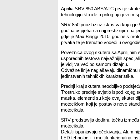
Aprilia SRV 850 ABS/ATC prvi je skuter
tehnologiju što ide u prilog njegovom 
SRV 850 proizlazi iz iskustva kojeg je 
godina uspjeha na najprestižnijim natje
gdje je Max Biaggi 2010. godine s mo
prvaka te je trenutno vodeći u ovogodi
Poveznica ovog skutera sa Aprilijinim
usporednih testova najvažnijih specijal
je vidljiva već po samom dizajnu.
Odvažne linije naglašavaju dinamičnu 
jedinstvenih tehničkih karakteristika.
Prednji kraj skutera neodoljivo podsjeća
Trostruko prednje svjetlo ispod kojeg s
maska, elementi su koje ovaj skuter d
motociklom koji je postavio nove stand
motocikala.
SRV predstavlja dodirnu točku između sv
motocikala.
Detalji ispunjavaju očekivanja. Aluminijs
LED tehnologiji, i multifunkcionalna ins