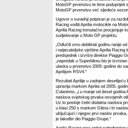
MotoGP prvenstvu te time poduprijeti s
MotoGP prvenstvo već sljedeće sezon
Ugovor o suradnji potpisan je za razdob
Racing voditi Aprilia motocikle na Mo
Aprilia Racing trenutačno procjenjuje 
sudjelovanje u Moto GP projektu.
„Odlučili smo debitirati godinu ranije o
i natjecateljske vještine Aprilia Racing
predsjednik i izvršni direktor Piaggio 
„napredak u Superbikeu bio je izvrst
ulaska u prvenstvo 2009. godine do sad
Aprilijom RSV4.“
Rezultati Aprilije u zadnjem desetljeću 
upravlja markom Aprilia od 2005. godi
Colaninno, „i u manje od deset godina A
naslova svjetskog prvaka osvojenih ot
Uz to postoje četiri dodatna naslova p
u klasi 250 s markom Gilera i tri nas
uključujući i njegov prvi naslov prvaka
je također dio Piaggio Grupe.“
Aprilia Racing nosi epitet najtrofejnije