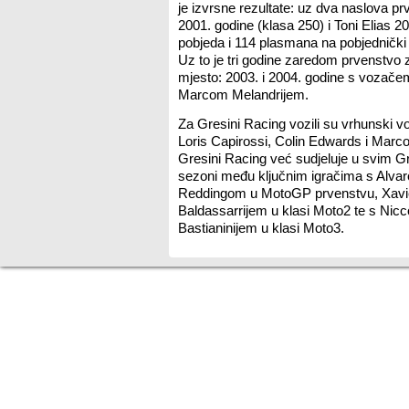
je izvrsne rezultate: uz dva naslova prv
2001. godine (klasa 250) i Toni Elias 2
pobjeda i 114 plasmana na pobjednički 
Uz to je tri godine zaredom prvenstvo
mjesto: 2003. i 2004. godine s vozače
Marcom Melandrijem.
Za Gresini Racing vozili su vrhunski v
Loris Capirossi, Colin Edwards i Marco
Gresini Racing već sudjeluje u svim G
sezoni među ključnim igračima s Alva
Reddingom u MotoGP prvenstvu, Xav
Baldassarrijem u klasi Moto2 te s Nic
Bastianinijem u klasi Moto3.