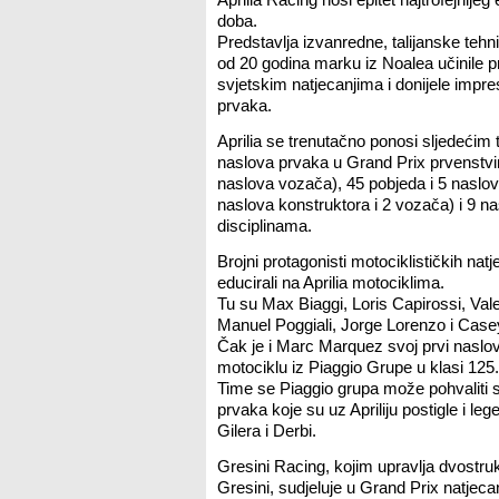
doba.
Predstavlja izvanredne, talijanske tehn
od 20 godina marku iz Noalea učinile 
svjetskim natjecanjima i donijele impr
prvaka.
Aprilia se trenutačno ponosi sljedećim 
naslova prvaka u Grand Prix prvenstvi
naslova vozača), 45 pobjeda i 5 nasl
naslova konstruktora i 2 vozača) i 9 na
disciplinama.
Brojni protagonisti motociklističkih natje
educirali na Aprilia motociklima.
Tu su Max Biaggi, Loris Capirossi, Val
Manuel Poggiali, Jorge Lorenzo i Case
Čak je i Marc Marquez svoj prvi naslo
motociklu iz Piaggio Grupe u klasi 125.
Time se Piaggio grupa može pohvaliti 
prvaka koje su uz Apriliju postigle i 
Gilera i Derbi.
Gresini Racing, kojim upravlja dvostru
Gresini, sudjeluje u Grand Prix natjeca