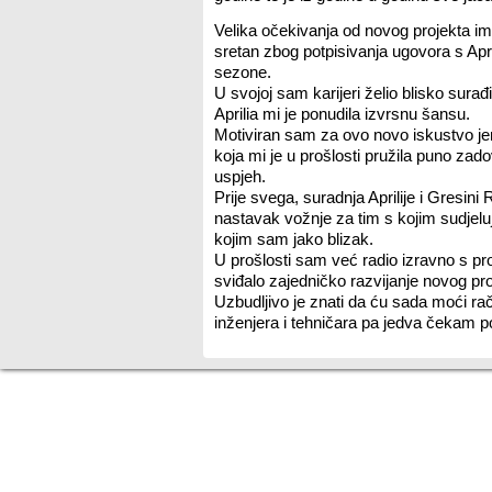
Velika očekivanja od novog projekta ima
sretan zbog potpisivanja ugovora s Apr
sezone.
U svojoj sam karijeri želio blisko sura
Aprilia mi je ponudila izvrsnu šansu.
Motiviran sam za ovo novo iskustvo j
koja mi je u prošlosti pružila puno zado
uspjeh.
Prije svega, suradnja Aprilije i Gresini
nastavak vožnje za tim s kojim sudjelu
kojim sam jako blizak.
U prošlosti sam već radio izravno s p
sviđalo zajedničko razvijanje novog pro
Uzbudljivo je znati da ću sada moći ra
inženjera i tehničara pa jedva čekam p