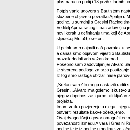
plasmana na podij i 18 prvih startnih poz
Potpisivanje ugovora s Bautistom nastu
službene objave o povratku Aprilije u
godine, u suradnji s Gresini Racing ti
Voditelj Aprilia racing tima zadovoljno 
novi korak u definiranju tima koji će Ap
sljedećoj MotoGp sezoni.
U petak smo najavili naš povratak u p
a danas smo objavom vijesti o Bautist
mozaik dodali vrlo važan komad.
Posebno sam zadovoljan jer Alvaro ulaz
je stvorena podloga za brzo postizanje
Iz tog smo razloga ubrzali naše plano
„Sretan sam što mogu nastaviti raditi 
Gresini, „Alvaro ima golemo iskustvo
njegov doprinos zasigurno biti ključan za
projekta.
Imam veliko povjerenje u njega i njegov
ostvariti rezultate kakve očekujemo.
Ovaj dvogodišnji ugovor omogućit će n
povezanosti između Alvara i Gresini Ra
godine te je iz godine u godinu sve jača